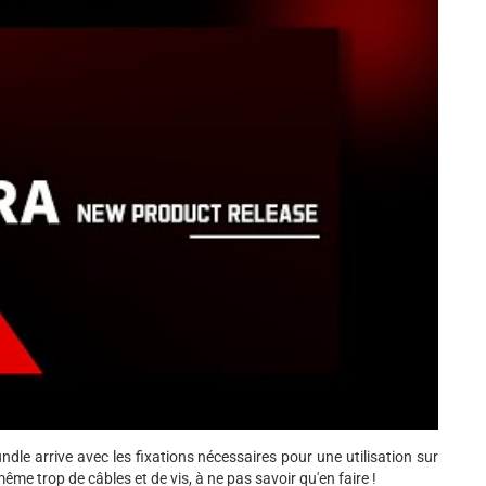
ndle arrive avec les fixations nécessaires pour une utilisation sur
ême trop de câbles et de vis, à ne pas savoir qu'en faire !