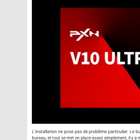
L’installation ne pose pas de problème particulier. Le bu
bureau, et tout se met en place assez simplement, il y a m