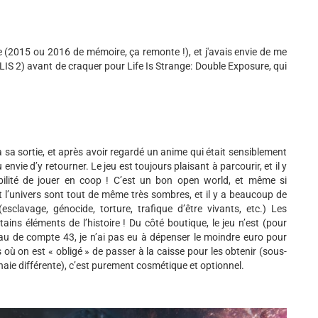
tie (2015 ou 2016 de mémoire, ça remonte !), et j'avais envie de me
t LIS 2) avant de craquer pour Life Is Strange: Double Exposure, qui
 à sa sortie, et après avoir regardé un anime qui était sensiblement
nvie d’y retourner. Le jeu est toujours plaisant à parcourir, et il y
ilité de jouer en coop ! C’est un bon open world, et même si
 et l’univers sont tout de même très sombres, et il y a beaucoup de
clavage, génocide, torture, trafique d’être vivants, etc.) Les
tains éléments de l’histoire ! Du côté boutique, le jeu n’est (pour
eau de compte 43, je n’ai pas eu à dépenser le moindre euro pour
 où on est « obligé » de passer à la caisse pour les obtenir (sous-
naie différente), c’est purement cosmétique et optionnel.