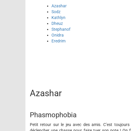
Azashar
Sodz
Kathlyn
Dheuz
Stephanof
Onidra
Eredrim
Azashar
Phasmophobia
Petit retour sur le jeu avec des amis. C’est toujou
déclencher une chasse pour faire tuer son pote ! On 