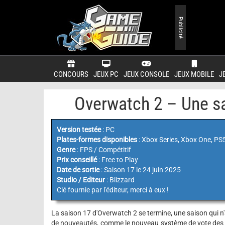
Publicité
CONCOURS
JEUX PC
JEUX CONSOLE
JEUX MOBILE
J
Overwatch 2 – Une sai
Version testée
: PC
Plates-formes disponibles
: Xbox Series, Xbox One, PS5
Genre
: FPS / Compétitif
Prix conseillé
: Free to Play
Date de sortie
: Saison 17 le 24 juin 2025
Studio / Editeur
: Blizzard
Clé fournie par l'éditeur, merci à eux !
La saison 17 d'Overwatch 2 se termine, une saison qui 
de nouveautés, comme le nouveau système de vote des c