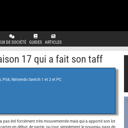
EUX DE SOCIÉTÉ
GUIDES
ARTICLES
son 17 qui a fait son taff
, PS4, Nintendo Switch 1 et 2 et PC
n'a pas été forcément très mouvementée mais qui a apporté son lot
artes en début de partie, ou tout simplement le nouveau pass de