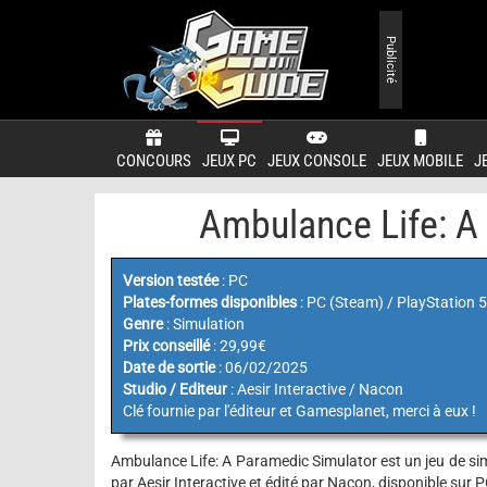
Publicité
CONCOURS
JEUX PC
JEUX CONSOLE
JEUX MOBILE
J
Ambulance Life: A
Version testée
: PC
Plates-formes disponibles
: PC (Steam) / PlayStation 5
Genre
: Simulation
Prix conseillé
: 29,99€
Date de sortie
: 06/02/2025
Studio / Editeur
: Aesir Interactive / Nacon
Clé fournie par l'éditeur et Gamesplanet, merci à eux !
Ambulance Life: A Paramedic Simulator est un jeu de sim
par Aesir Interactive et édité par Nacon, disponible sur 