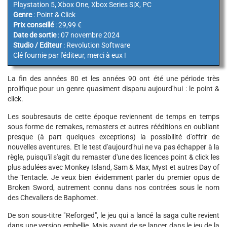
Playstation 5, Xbox One, Xbox Series S|X, PC
Genre
: Point & Click
Prix conseillé
: 29,99 €
Date de sortie
: 07 novembre 2024
Studio / Editeur
: Revolution Software
Clé fournie par l'éditeur, merci à eux !
La fin des années 80 et les années 90 ont été une période très
prolifique pour un genre quasiment disparu aujourd'hui : le point &
click.
Les soubresauts de cette époque reviennent de temps en temps
sous forme de remakes, remasters et autres rééditions en oubliant
presque (à part quelques exceptions) la possibilité d'offrir de
nouvelles aventures. Et le test d'aujourd'hui ne va pas échapper à la
règle, puisqu'il s'agit du remaster d'une des licences point & click les
plus adulées avec Monkey Island, Sam & Max, Myst et autres Day of
the Tentacle. Je veux bien évidemment parler du premier opus de
Broken Sword, autrement connu dans nos contrées sous le nom
des Chevaliers de Baphomet.
De son sous-titre "Reforged", le jeu qui a lancé la saga culte revient
dans une version embellie. Mais avant de se lancer dans le jeu de la