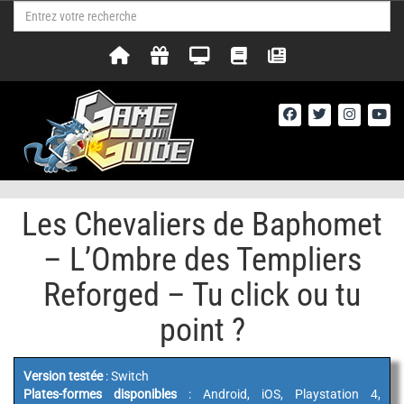
Les Chevaliers de Baphomet
– L’Ombre des Templiers
Reforged – Tu click ou tu
point ?
Version testée
: Switch
Plates-formes disponibles
: Android, iOS, Playstation 4,