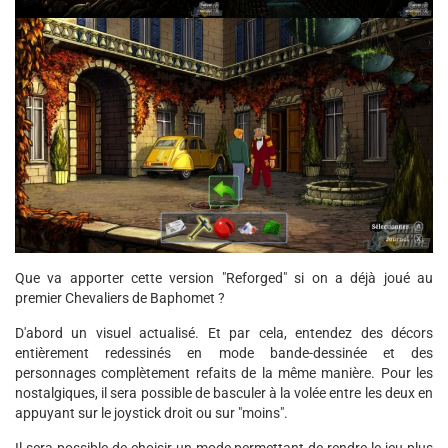
Que va apporter cette version "Reforged" si on a déjà joué au
premier Chevaliers de Baphomet ?
D'abord un visuel actualisé. Et par cela, entendez des décors
entièrement redessinés en mode bande-dessinée et des
personnages complètement refaits de la même manière. Pour les
nostalgiques, il sera possible de basculer à la volée entre les deux en
appuyant sur le joystick droit ou sur "moins".