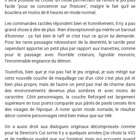
Il sera possible de choisir un mode permettant de rendre le jeu plus
facile "pour se concentrer sur l'histoire", malgré le fait qu'il se
bouclera en moins de 8 heures en mode normal.
Les commandes tactiles répondent bien et honnêtement, il n'y a pas
grand chose à dire de plus. Rien d'exceptionnel qui mérite un baroud
d'honneur : ça fait bien le taff et c'est tout ce qu'on lui demande.
Pour les rares passages nécessitant de la dextérité, le tactile peut
cependant apporter un petit plus par rapport aux manettes, comme
pour le passage avec l'horrible créature, l'ignoble monstre,
l’innommable engeance du démon.
Toutefois, bien que je n'ai pas fait le jeu original, je suis mitigé sur
cette nouvelle couche de maquillage car d'un côté c'est plus joli et
bien plus propre, mais de l'autre on perd pas mal de charme dans
des environnements devenus plus sombres et avec moins de
caractère. Côté personnages, la couche Reforged est largement
supérieure en tout points comparée aux pâtés de pixels censés être
des visages de l'époque. À noter qu'en mode nomade, le résultat
décor comme personnages rend bien mieux que sur télé.
On a aussi droit aux dialogues originaux décompressés comme
pour la Director's Cut sortie il y a quelques années (j'ai choisi la VO)
et de meilleure qualité que sur l'original, mais qui accusent quand