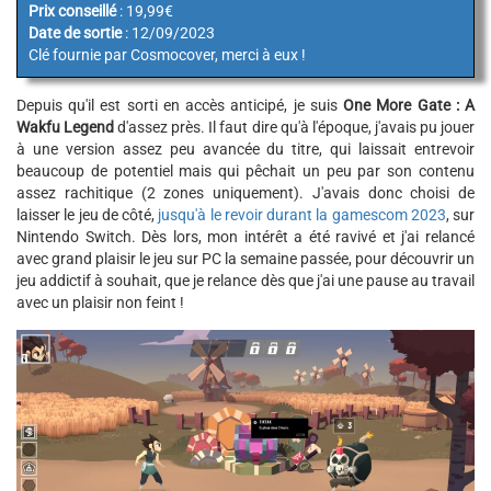
Prix conseillé
: 19,99€
Date de sortie
: 12/09/2023
Clé fournie par Cosmocover, merci à eux !
Depuis qu'il est sorti en accès anticipé, je suis
One More Gate : A
Wakfu Legend
d'assez près. Il faut dire qu'à l'époque, j'avais pu jouer
à une version assez peu avancée du titre, qui laissait entrevoir
beaucoup de potentiel mais qui pêchait un peu par son contenu
assez rachitique (2 zones uniquement). J'avais donc choisi de
laisser le jeu de côté,
jusqu'à le revoir durant la gamescom 2023
, sur
Nintendo Switch. Dès lors, mon intérêt a été ravivé et j'ai relancé
avec grand plaisir le jeu sur PC la semaine passée, pour découvrir un
jeu addictif à souhait, que je relance dès que j'ai une pause au travail
avec un plaisir non feint !