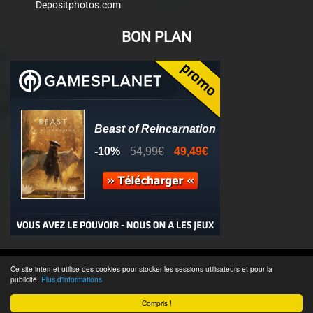
Depositphotos.com
BON PLAN
© 2011-2025 - Association Clamidra -
Wordpress
Ce site internet utilise des cookies pour stocker les sessions utilisateurs et pour la
publicité.
Plus d'informations
Équipe & Contacts
-
Recrutement
-
Publicité & Partenaires
-
CGU
-
Compris !
Accès admin