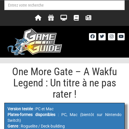
One More Gate – A Wakfu
Legend : Un titre à ne pas
rater !
Version testée
: PC et Mac
Plates-formes disponibles
: PC, Mac (bientôt sur Nintendo
Switch)
Genre
: Roguelite / Deck-building