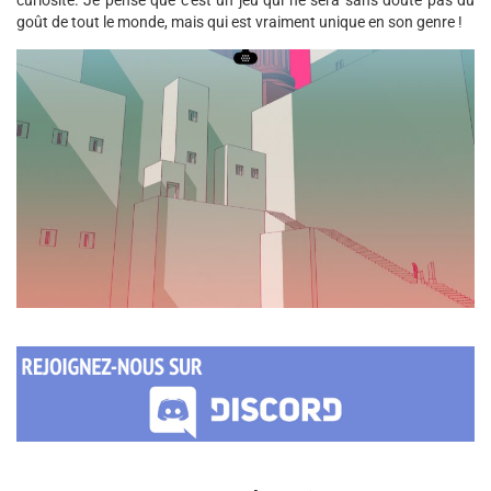
curiosité. Je pense que c'est un jeu qui ne sera sans doute pas du
goût de tout le monde, mais qui est vraiment unique en son genre !