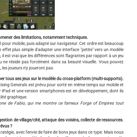
 amener des limitations, notamment techniques.
é pour mobile, puis adapté sur navigateur. Cet ordre est beaucoup
 en effet plus simple d'adapter une interface "petite" vers un modèle
 il est vrai que les différences sont flagrantes par rapport à un jeu
jeu ne réside pas forcément dans sa beauté visuelle. Vous pouvez
, les joueurs n'y joueront pas.
er tous ses jeux sur le modèle du cross-platform (multi-supports).
 Rising Generals est prévu pour sortir en même temps sur mobile et
ur iPad et une version smartphones est en développement, dont ils
alité graphique.
léphone de Fabio, qui me montre ce fameux Forge of Empires tout
stion de village/cité, attaque des voisins, collecte de ressources.
révus ?
ratégie, avec l'envie de faire de bons jeux dans ce type. Mais nous