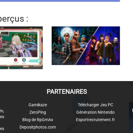
erçus :
PARTENAIRES
Gamikaze
Télécharger Jeu PC
éo,
ZeroPing
Génération Nintendo
es
Blog de RpGmAx
Esportrecrutement.fr
Depositphotos.com
des