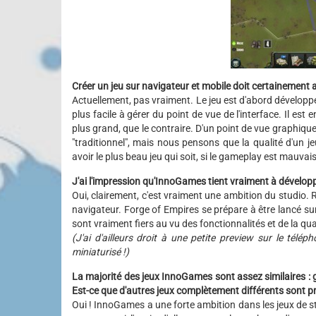
Créer un jeu sur navigateur et mobile doit certainement
Actuellement, pas vraiment. Le jeu est d'abord développ
plus facile à gérer du point de vue de l'interface. Il est
plus grand, que le contraire. D'un point de vue graphique,
"traditionnel", mais nous pensons que la qualité d'un 
avoir le plus beau jeu qui soit, si le gameplay est mauvais
J'ai l'impression qu'InnoGames tient vraiment à développ
Oui, clairement, c'est vraiment une ambition du studio.
navigateur. Forge of Empires se prépare à être lancé s
sont vraiment fiers au vu des fonctionnalités et de la qu
(J'ai d'ailleurs droit à une petite preview sur le té
miniaturisé !)
La majorité des jeux InnoGames sont assez similaires : ge
Est-ce que d'autres jeux complètement différents sont p
Oui ! InnoGames a une forte ambition dans les jeux de st