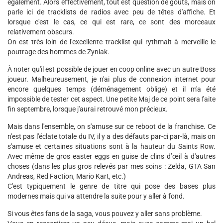
également. Alors effectivement, tout est question de goûts, mais on
parle ici de tracklists de radios avec peu de têtes d'affiche. Et
lorsque c'est le cas, ce qui est rare, ce sont des morceaux
relativement obscurs.
On est très loin de l'excellente tracklist qui rythmait à merveille le
poutrage des hommes de Zyniak.
À noter qu'il est possible de jouer en coop online avec un autre Boss
joueur. Malheureusement, je n'ai plus de connexion internet pour
encore quelques temps (déménagement oblige) et il m'a été
impossible de tester cet aspect. Une petite Maj de ce point sera faite
fin septembre, lorsque j'aurai retrouvé mon précieux.
Mais dans l'ensemble, on s'amuse sur ce reboot de la franchise. Ce
n'est pas l'éclate totale du IV, il y a des défauts par-ci par-là, mais on
s'amuse et certaines situations sont à la hauteur du Saints Row.
Avec même de gros easter eggs en guise de clins d’œil à d'autres
choses (dans les plus gros relevés par mes soins : Zelda, GTA San
Andreas, Red Faction, Mario Kart, etc.)
C'est typiquement le genre de titre qui pose des bases plus
modernes mais qui va attendre la suite pour y aller à fond.
Si vous êtes fans de la saga, vous pouvez y aller sans problème.