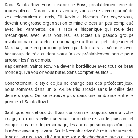
Dans Saints Row, vous incarnez le Boss, préalablement créé de
toutes pièces. Durant votre aventure, vous serez accompagné de
vos colocataires et amis, Eli, Kevin et Neenah. Car, voyez-vous,
devenir une grosse organisation criminelle, c'est un peu compliqué
avec les Pantheros, de la racaille hispanique qui roule des
mécaniques avec leurs voitures, les Idoles un pseudo groupe
révolutionnaire anarchiste qui mange du fluo au petit déjeuner et
Marshall, une corporation privée qui fait dans la sécurité avec
beaucoup de zèle et dont vous faisiez préalablement partie pour
arrondir les fins de mois.
Rapidement, Saints Row va devenir bordélique avec tout ce beau
monde qui va vouloir vous buter. Sans compter les flics...
Concrètement, le style de jeu ne change pas des précédent jeux,
nous sommes dans un GTA-Like très arcade sans le délire des
derniers opus. On se retrouve plus dans une ambiance entre le
premier et Saints Row II.
Sauf que, en dehors du Boss qui comme toujours sera à votre
image, du moins celle que vous lui modèlerez via le puissant et
complet créateur de personnage, les autres personnages n'ont pas
la même saveur qu'avant. Seule Neenah arrive à être à la hauteur de
l'ancien Saints Row. Eli étant une sorte de chochotte intello et Kev