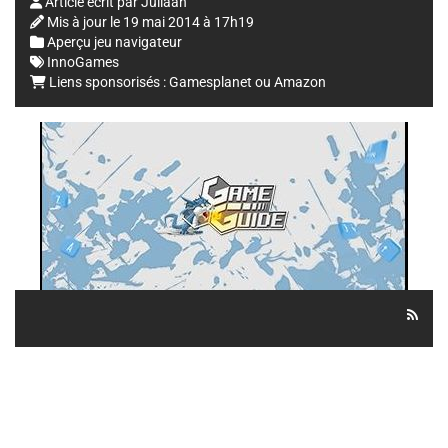
Article écrit par
Juliaan
Mis à jour le
19 mai 2014 à 17h19
Aperçu jeu navigateur
InnoGames
Liens sponsorisés :
Gamesplanet
ou
Amazon