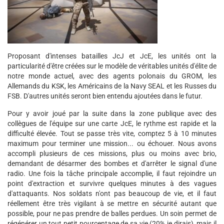
Proposant d'intenses batailles JcJ et JcE, les unités ont la
particularité d'être créées sur le modèle de véritables unités d'élite de
notre monde actuel, avec des agents polonais du GROM, les
Allemands du KSK, les Américains de la Navy SEAL et les Russes du
FSB. D'autres unités seront bien entendu ajoutées dans le futur.
Pour y avoir joué par la suite dans la zone publique avec des
collègues de l'équipe sur une carte JcE, le rythme est rapide et la
difficulté élevée. Tout se passe très vite, comptez 5 à 10 minutes
maximum pour terminer une mission... ou échouer. Nous avons
accompli plusieurs de ces missions, plus ou moins avec brio,
demandant de désarmer des bombes et d'arrêter le signal d'une
radio. Une fois la tâche principale accomplie, il faut rejoindre un
point d'extraction et survivre quelques minutes à des vagues
d'attaquants. Nos soldats n'ont pas beaucoup de vie, et il faut
réellement être très vigilant à se mettre en sécurité autant que
possible, pour ne pas prendre de balles perdues. Un soin permet de
régénérer un tout petit pourcentage de sa vie (20% je dirais), mais il