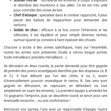
Soutien mortier
: bombarde les ennemis à coups d’explosifs
et distribue des munitions à ses alliés. Ce kit est très utile
pour contrôler des zones de loin.
Chef d’attaque :
spécialisé dans le combat rapproché, il peut
placer des balises de réapparition pour demander des
renforts.
Soldat de choc :
efficace à la fois contre l’infanterie et les
véhicules, il est équilibré et peut remplir diverses tâches,
surtout quand ça consiste à faire exploser des choses.
Chacune a accès à des armes spécifiques, mais sur l’ensemble,
toutes les armes sont présentes (fusils à verrou longue portée,
fusils-mitrailleurs, pistolets mitrailleurs...).
Se déroulant en deux rounds, la partie demande pour être gagnée
de prendre des points stratégiques identifiés par des drapeaux (A, B
et C). Il faut débuter par l’un des côtés, A ou C, avant
d’éventuellement pouvoir revendiquer le centre, B. Des sets sont
gagnés en détruisant, en capturant, en défendant ou tout
simplement en tuant les ennemis. La première équipe à atteindre les
10 gagnants l’emporte, puis un deuxième round se lance pour une
éventuelle revanche... ou une confirmation !
Retrouvez nos parties, l’une avec un responsable d’équipe, l’autre