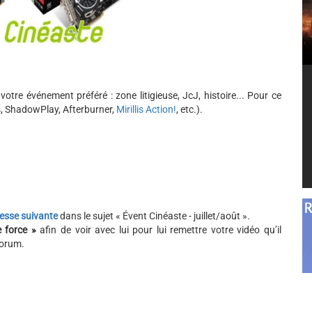
votre événement préféré : zone litigieuse, JcJ, histoire... Pour ce
aps, ShadowPlay, Afterburner,
Mirillis Action!
, etc.).
resse suivante
dans le sujet « Évent Cinéaste - juillet/août ».
 force »
afin de voir avec lui pour lui remettre votre vidéo qu’il
forum.