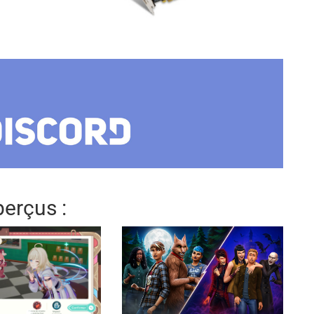
erçus :