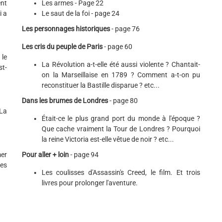
ent
Les armes - Page 22
i a
Le saut de la foi - page 24
Les personnages historiques
- page 76
Les cris du peuple de Paris
- page 60
 le
La Révolution a-t-elle été aussi violente ? Chantait-
st-
on la Marseillaise en 1789 ? Comment a-t-on pu
reconstituer la Bastille disparue ? etc...
Dans les brumes de Londres
- page 80
La
Était-ce le plus grand port du monde à l'époque ?
Que cache vraiment la Tour de Londres ? Pourquoi
la reine Victoria est-elle vêtue de noir ? etc...
mer
Pour aller + loin
- page 94
es
Les coulisses d'Assassin's Creed, le film. Et trois
livres pour prolonger l'aventure.