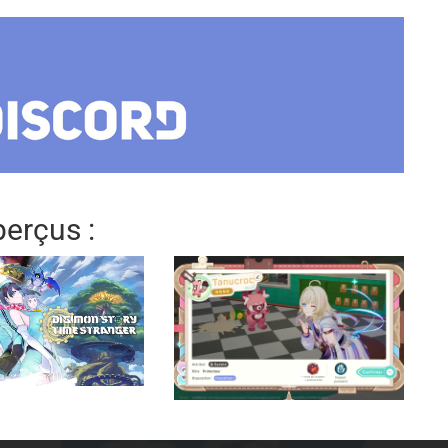
erçus :