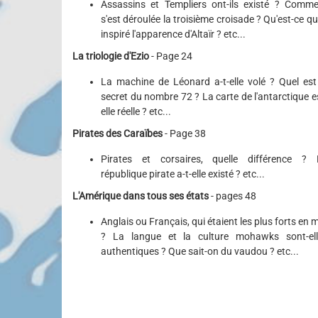
Assassins et Templiers ont-ils existé ? Comm
s'est déroulée la troisième croisade ? Qu'est-ce qu
inspiré l'apparence d'Altaïr ? etc...
La triologie d'Ezio
- Page 24
La machine de Léonard a-t-elle volé ? Quel est
secret du nombre 72 ? La carte de l'antarctique e
elle réelle ? etc...
Pirates des Caraïbes
- Page 38
Pirates et corsaires, quelle différence ? 
république pirate a-t-elle existé ? etc...
L'Amérique dans tous ses états
- pages 48
Anglais ou Français, qui étaient les plus forts en 
? La langue et la culture mohawks sont-ell
authentiques ? Que sait-on du vaudou ? etc...