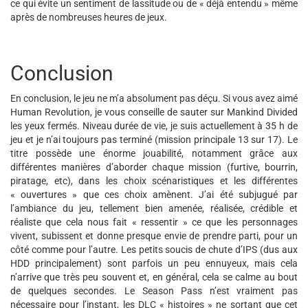
ce qui évite un sentiment de lassitude ou de « déjà entendu » même
après de nombreuses heures de jeux.
Conclusion
En conclusion, le jeu ne m’a absolument pas déçu. Si vous avez aimé
Human Revolution, je vous conseille de sauter sur Mankind Divided
les yeux fermés. Niveau durée de vie, je suis actuellement à 35 h de
jeu et je n’ai toujours pas terminé (mission principale 13 sur 17). Le
titre possède une énorme jouabilité, notamment grâce aux
différentes manières d’aborder chaque mission (furtive, bourrin,
piratage, etc), dans les choix scénaristiques et les différentes
« ouvertures » que ces choix amènent. J’ai été subjugué par
l’ambiance du jeu, tellement bien amenée, réalisée, crédible et
réaliste que cela nous fait « ressentir » ce que les personnages
vivent, subissent et donne presque envie de prendre parti, pour un
côté comme pour l’autre. Les petits soucis de chute d’IPS (dus aux
HDD principalement) sont parfois un peu ennuyeux, mais cela
n’arrive que très peu souvent et, en général, cela se calme au bout
de quelques secondes. Le Season Pass n’est vraiment pas
nécessaire pour l’instant, les DLC « histoires » ne sortant que cet