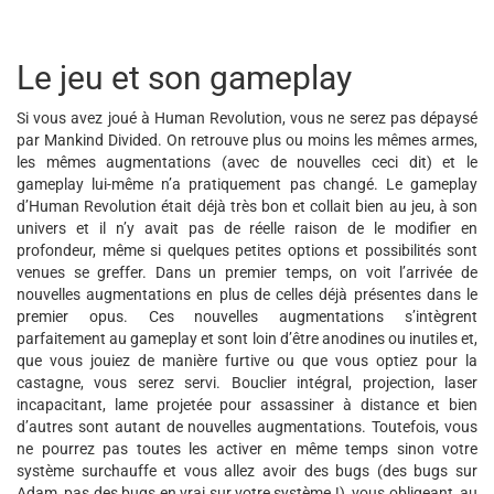
Le jeu et son gameplay
Si vous avez joué à Human Revolution, vous ne serez pas dépaysé
par Mankind Divided. On retrouve plus ou moins les mêmes armes,
les mêmes augmentations (avec de nouvelles ceci dit) et le
gameplay lui-même n’a pratiquement pas changé. Le gameplay
d’Human Revolution était déjà très bon et collait bien au jeu, à son
univers et il n’y avait pas de réelle raison de le modifier en
profondeur, même si quelques petites options et possibilités sont
venues se greffer. Dans un premier temps, on voit l’arrivée de
nouvelles augmentations en plus de celles déjà présentes dans le
premier opus. Ces nouvelles augmentations s’intègrent
parfaitement au gameplay et sont loin d’être anodines ou inutiles et,
que vous jouiez de manière furtive ou que vous optiez pour la
castagne, vous serez servi. Bouclier intégral, projection, laser
incapacitant, lame projetée pour assassiner à distance et bien
d’autres sont autant de nouvelles augmentations. Toutefois, vous
ne pourrez pas toutes les activer en même temps sinon votre
système surchauffe et vous allez avoir des bugs (des bugs sur
Adam, pas des bugs en vrai sur votre système !), vous obligeant, au