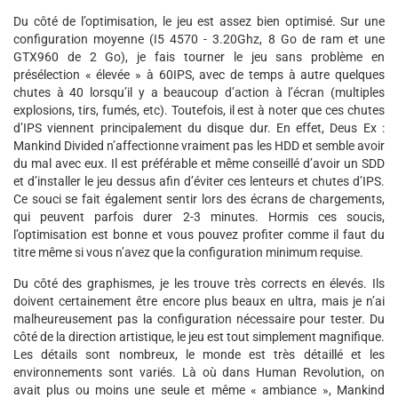
Du côté de l’optimisation, le jeu est assez bien optimisé. Sur une
configuration moyenne (I5 4570 - 3.20Ghz, 8 Go de ram et une
GTX960 de 2 Go), je fais tourner le jeu sans problème en
présélection « élevée » à 60IPS, avec de temps à autre quelques
chutes à 40 lorsqu’il y a beaucoup d’action à l’écran (multiples
explosions, tirs, fumés, etc). Toutefois, il est à noter que ces chutes
d’IPS viennent principalement du disque dur. En effet, Deus Ex :
Mankind Divided n’affectionne vraiment pas les HDD et semble avoir
du mal avec eux. Il est préférable et même conseillé d’avoir un SDD
et d’installer le jeu dessus afin d’éviter ces lenteurs et chutes d’IPS.
Ce souci se fait également sentir lors des écrans de chargements,
qui peuvent parfois durer 2-3 minutes. Hormis ces soucis,
l’optimisation est bonne et vous pouvez profiter comme il faut du
titre même si vous n’avez que la configuration minimum requise.
Du côté des graphismes, je les trouve très corrects en élevés. Ils
doivent certainement être encore plus beaux en ultra, mais je n’ai
malheureusement pas la configuration nécessaire pour tester. Du
côté de la direction artistique, le jeu est tout simplement magnifique.
Les détails sont nombreux, le monde est très détaillé et les
environnements sont variés. Là où dans Human Revolution, on
avait plus ou moins une seule et même « ambiance », Mankind