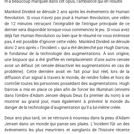
m’a beaucoup marquée dans cet opus, l’ambiance qui en résulte.
Mankind Divided se déroule 2 ans après les événements de Human
Revolution. Si vous n’avez pas joué à Human Revolution, une vidéo
de 12 minutes retraçant l’intégralité de l’intrigue principale de ce
dernier sera disponible lorsque vous commencez le jeu. Si vous avez
déjà fait Human Revolution ou bien que le résumé ne vous intéresse
pas, il est possible d’ignorer cette vidéo. Mankind Divided se déroule
donc 2 ans après « l’Incident » qui a été déclenché par Hugh Darrow,
le fondateur de la technologie des augmentations. À son origine,
une biopuce qui a été greffée en remplacement d’une autre censée
avoir un défaut (et censée désactiver les augmentations en cas de
problème). Cette dernière avait en fait pour but réel, lors de la
diffusion d’un signal à travers le monde, de rendre folles et hors de
contrôle toutes les personnes possédant des augmentations. Hugh
Darrow a mis en place ce plan afin de forcer les Illuminati (ennemi
dans l’ombre d’Adam Jensen depuis Deus Ex premier du nom) à se
montrer au grand jour, mais également à prévenir le monde du
danger de la technologie d’augmentation qu’il a lui-même créée.
Deux ans plus tard, on se retrouve à nouveau dans la peau d’Adam
Jensen dans un monde qui panse ses plaies. L’Incident fût un des
événements les plus meurtriers et sanglants de l’histoire récente