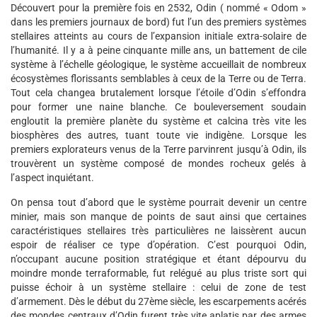
Découvert pour la première fois en 2532, Odin ( nommé « Odom »
dans les premiers journaux de bord) fut l’un des premiers systèmes
stellaires atteints au cours de l’expansion initiale extra-solaire de
l’humanité. Il y a à peine cinquante mille ans, un battement de cile
système à l’échelle géologique, le système accueillait de nombreux
écosystèmes florissants semblables à ceux de la Terre ou de Terra.
Tout cela changea brutalement lorsque l’étoile d’Odin s’effondra
pour former une naine blanche. Ce bouleversement soudain
engloutit la première planète du système et calcina très vite les
biosphères des autres, tuant toute vie indigène. Lorsque les
premiers explorateurs venus de la Terre parvinrent jusqu’à Odin, ils
trouvèrent un système composé de mondes rocheux gelés à
l’aspect inquiétant.
On pensa tout d’abord que le système pourrait devenir un centre
minier, mais son manque de points de saut ainsi que certaines
caractéristiques stellaires très particulières ne laissèrent aucun
espoir de réaliser ce type d’opération. C’est pourquoi Odin,
n’occupant aucune position stratégique et étant dépourvu du
moindre monde terraformable, fut relégué au plus triste sort qui
puisse échoir à un système stellaire : celui de zone de test
d’armement. Dès le début du 27ème siècle, les escarpements acérés
des mondes centraux d’Odin furent très vite aplatis par des armes