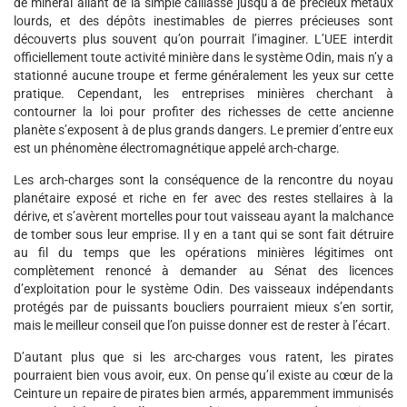
de minerai allant de la simple caillasse jusqu’à de précieux métaux
lourds, et des dépôts inestimables de pierres précieuses sont
découverts plus souvent qu’on pourrait l’imaginer. L’UEE interdit
officiellement toute activité minière dans le système Odin, mais n’y a
stationné aucune troupe et ferme généralement les yeux sur cette
pratique. Cependant, les entreprises minières cherchant à
contourner la loi pour profiter des richesses de cette ancienne
planète s’exposent à de plus grands dangers. Le premier d’entre eux
est un phénomène électromagnétique appelé arch-charge.
Les arch-charges sont la conséquence de la rencontre du noyau
planétaire exposé et riche en fer avec des restes stellaires à la
dérive, et s’avèrent mortelles pour tout vaisseau ayant la malchance
de tomber sous leur emprise. Il y en a tant qui se sont fait détruire
au fil du temps que les opérations minières légitimes ont
complètement renoncé à demander au Sénat des licences
d’exploitation pour le système Odin. Des vaisseaux indépendants
protégés par de puissants boucliers pourraient mieux s’en sortir,
mais le meilleur conseil que l’on puisse donner est de rester à l’écart.
D’autant plus que si les arc-charges vous ratent, les pirates
pourraient bien vous avoir, eux. On pense qu’il existe au cœur de la
Ceinture un repaire de pirates bien armés, apparemment immunisés