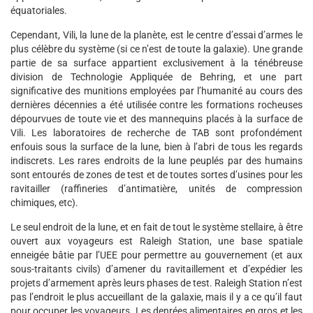
équatoriales.
Cependant, Vili, la lune de la planète, est le centre d’essai d’armes le
plus célèbre du système (si ce n’est de toute la galaxie). Une grande
partie de sa surface appartient exclusivement à la ténébreuse
division de Technologie Appliquée de Behring, et une part
significative des munitions employées par l’humanité au cours des
dernières décennies a été utilisée contre les formations rocheuses
dépourvues de toute vie et des mannequins placés à la surface de
Vili. Les laboratoires de recherche de TAB sont profondément
enfouis sous la surface de la lune, bien à l’abri de tous les regards
indiscrets. Les rares endroits de la lune peuplés par des humains
sont entourés de zones de test et de toutes sortes d’usines pour les
ravitailler (raffineries d’antimatière, unités de compression
chimiques, etc).
Le seul endroit de la lune, et en fait de tout le système stellaire, à être
ouvert aux voyageurs est Raleigh Station, une base spatiale
enneigée bâtie par l’UEE pour permettre au gouvernement (et aux
sous-traitants civils) d’amener du ravitaillement et d’expédier les
projets d’armement après leurs phases de test. Raleigh Station n’est
pas l’endroit le plus accueillant de la galaxie, mais il y a ce qu’il faut
pour occuper les voyageurs. Les denrées alimentaires en gros et les