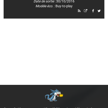
Date de sortie
: 30/10/2016
Modèle éco.
: Buy-to-play