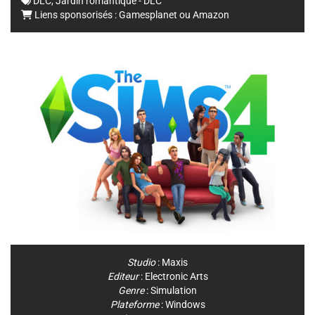
DLC
,
Jardin romantique - DLC
Liens sponsorisés :
Gamesplanet
ou
Amazon
Studio
:
Maxis
Editeur
:
Electronic Arts
Genre
:
Simulation
Plateforme
:
Windows