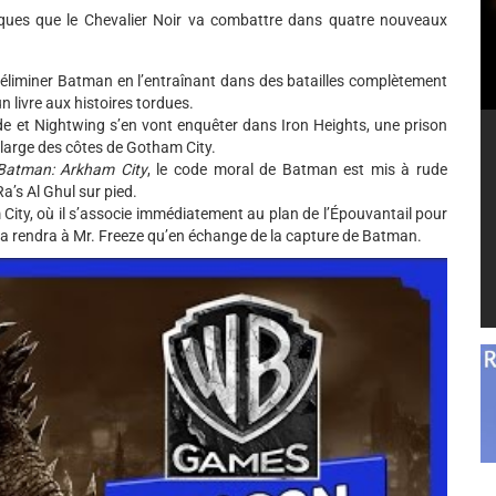
ues que le Chevalier Noir va combattre dans quatre nouveaux
é d’éliminer Batman en l’entraînant dans des batailles complètement
 livre aux histoires tordues.
de et Nightwing s’en vont enquêter dans Iron Heights, une prison
u large des côtes de Gotham City.
Batman: Arkham City
, le code moral de Batman est mis à rude
a’s Al Ghul sur pied.
 City, où il s’associe immédiatement au plan de l’Épouvantail pour
 la rendra à Mr. Freeze qu’en échange de la capture de Batman.