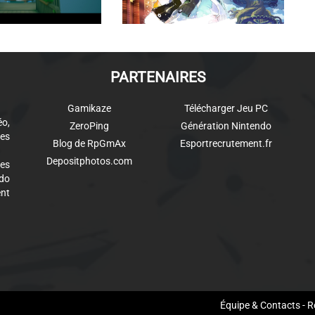
PARTENAIRES
Gamikaze
Télécharger Jeu PC
éo,
ZeroPing
Génération Nintendo
es
Blog de RpGmAx
Esportrecrutement.fr
Depositphotos.com
des
ndo
ent
aw
Équipe & Contacts
-
R