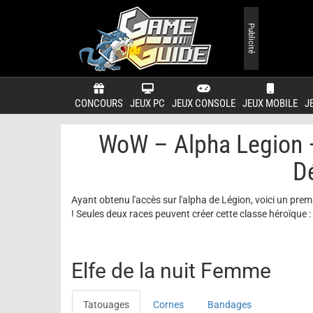
Publicité
CONCOURS
JEUX PC
JEUX CONSOLE
JEUX MOBILE
J
WoW – Alpha Legion –
D
Ayant obtenu l'accès sur l'alpha de Légion, voici un pr
! Seules deux races peuvent créer cette classe héroïque : e
Elfe de la nuit Femme
Tatouages
Cornes
Bandages