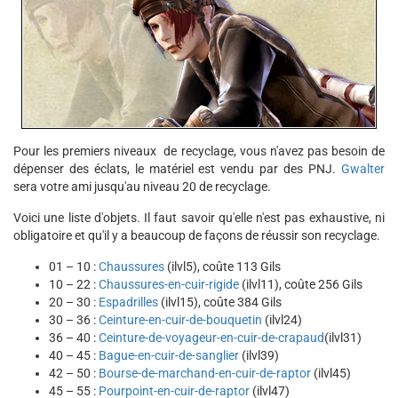
Pour les premiers niveaux de recyclage, vous n'avez pas besoin de
dépenser des éclats, le matériel est vendu par des PNJ.
Gwalter
sera votre ami jusqu'au niveau 20 de recyclage.
Voici une liste d'objets. Il faut savoir qu'elle n'est pas exhaustive, ni
obligatoire et qu'il y a beaucoup de façons de réussir son recyclage.
01 – 10 :
Chaussures
(ilvl5), coûte 113 Gils
10 – 22 :
Chaussures-en-cuir-rigide
(ilvl11), coûte 256 Gils
20 – 30 :
Espadrilles
(ilvl15), coûte 384 Gils
30 – 36 :
Ceinture-en-cuir-de-bouquetin
(ilvl24)
36 – 40 :
Ceinture-de-voyageur-en-cuir-de-crapaud
(ilvl31)
40 – 45 :
Bague-en-cuir-de-sanglier
(ilvl39)
42 – 50 :
Bourse-de-marchand-en-cuir-de-raptor
(ilvl45)
45 – 55 :
Pourpoint-en-cuir-de-raptor
(ilvl47)