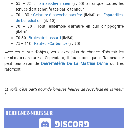
55 – 75 :
Harnais-de-milicien
(ilvl50) ainsi que toutes les
tenues d'artisanat faites par le tanneur
70 - 80 :
Ceinture-à-sacoche-austère
(ilvl60) ou
Espadrilles-
de-bénédiction
(ilvl60)
70 – 80 : Tout l'ensemble d'armure en cuir d'hippogriffe
(ilvl70)
70-80 :
Braies-de-hussard
(ilvl80)
75 – 110 :
Fauteuil-Carbuncle
(ilvl90)
Avec cette liste d’objets, vous avez plus de chance d'obtenir les
demi-materias rares ! Cependant, il faut noter que le Tanneur ne
peut pas avoir de
Demi-matéria De La Maîtrise Divine
ou très
rarement.
Et voilà, c'est parti pour de longues heures de recyclage en Tanneur
!