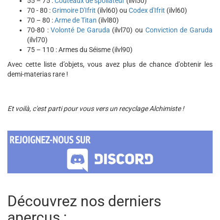
55 – 75 :
Couteaux de spoliateur
(ilvl50)
70 - 80 :
Grimoire D'Ifrit
(ilvl60) ou
Codex d'Ifrit
(ilvl60)
70 – 80 :
Arme de Titan
(ilvl80)
70-80 :
Volonté De Garuda
(ilvl70) ou
Conviction de Garuda
(ilvl70)
75 – 110 : Armes du Séisme (ilvl90)
Avec cette liste d’objets, vous avez plus de chance d'obtenir les
demi-materias rare !
Et voilà, c'est parti pour vous vers un recyclage Alchimiste !
Découvrez nos derniers
aperçus :