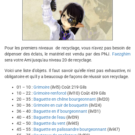
Pour les premiers niveaux de recyclage, vous n'avez pas besoin de
dépenser des éclats, le matériel est vendu par des PNJ.
Faezghim
sera votre Ami jusqu'au niveau 20 de recyclage.
Voici une liste d'objets. Il faut savoir qu'elle n'est pas exhaustive, ni
obligatoire et qu'il y a beaucoup de façons de réussir son recyclage.
01 – 10 :
Grimoire
(ilvl5) Coût 219 Gils
10 – 22 :
Grimoire-renforcé
(ilvl10) Coût 439 Gils
20 – 35 :
Baguette en chêne bourgeonnant
(ilvl20)
30 – 36 :
Grimoire en cuir de bouquetin
(ilvl24)
36 – 40 :
Baguette en if bourgeonnant
(ilvl31)
40 – 45 :
Baguette de l'eau
(ilvl39)
42 – 50 :
Baguette du vent
(ilvl45)
45 – 55 :
Baguette en palissandre bourgeonnant
(ilvl47)