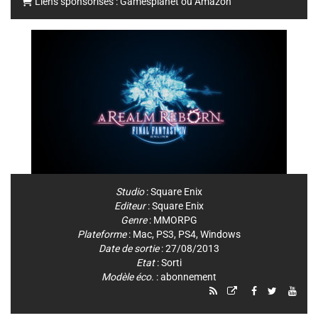
Liens sponsorisés :
Gamesplanet
ou
Amazon
Studio
:
Square Enix
Editeur
:
Square Enix
Genre
:
MMORPG
Plateforme
:
Mac
,
PS3
,
PS4
,
Windows
Date de sortie
: 27/08/2013
Etat
: Sorti
Modèle éco.
: abonnement