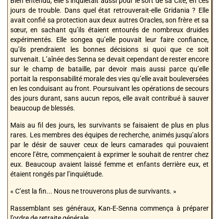
Bien entendu, elle s’inquiétait aussi pour le sort de sa Cité, en ces
jours de trouble. Dans quel état retrouverait-elle Gridania ? Elle
avait confié sa protection aux deux autres Oracles, son frère et sa
sœur, en sachant qu’ils étaient entourés de nombreux druides
expérimentés. Elle songea qu’elle pouvait leur faire confiance,
qu’ils prendraient les bonnes décisions si quoi que ce soit
survenait. L’aînée des Senna se devait cependant de rester encore
sur le champ de bataille, par devoir mais aussi parce qu’elle
portait la responsabilité morale des vies qu’elle avait bouleversées
en les conduisant au front. Poursuivant les opérations de secours
des jours durant, sans aucun repos, elle avait contribué à sauver
beaucoup de blessés.
Mais au fil des jours, les survivants se faisaient de plus en plus
rares. Les membres des équipes de recherche, animés jusqu’alors
par le désir de sauver ceux de leurs camarades qui pouvaient
encore l’être, commençaient à exprimer le souhait de rentrer chez
eux. Beaucoup avaient laissé femme et enfants derrière eux, et
étaient rongés par l’inquiétude.
« C’est la fin... Nous ne trouverons plus de survivants. »
Rassemblant ses généraux, Kan-E-Senna commença à préparer
l’ordre de retraite générale.