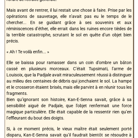
Mais avant de rentrer, il lui restait une chose à faire. Prise par les
opérations de sauvetage, elle n’avait pas eu le temps de le
chercher... En se guidant grâce à ses souvenirs et aux
réminiscences d’éther, elle errait dans les ruines encore tièdes de
la terrible catastrophe, scrutant le sol en quête d’un objet bien
précis.
« Ah ! Te voilà enfin... »
Elle se baissa pour ramasser dans un coin d’ombre un bâton
cassé en plusieurs morceaux. C’était Tupsimati, l’arme de
Louisoix, que la Padjale avait miraculeusement réussi à distinguer
au milieu des centaines de débris qui jonchaient le sol. La hampe
et le crosseron étaient brisés, mais elle parvint à en réunir tous les
fragments.
Bien qu’ignorant son histoire, Kan-E-Senna savait, grâce à sa
sensibilité aiguë de Padjale, que l’objet renfermait une force
magique particulière. Elle était capable de la ressentir rien qu’en
l’effleurant du bout des doigts.
Si, à ce moment précis, le vieux maître était seulement porté
disparu, Kan-E-Senna savait qu’il faudrait bientôt se résoudre à