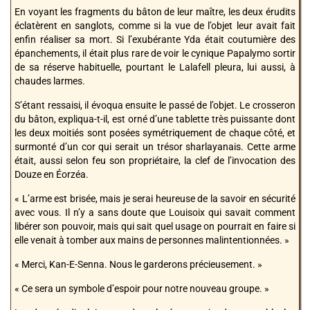
En voyant les fragments du bâton de leur maître, les deux érudits
éclatèrent en sanglots, comme si la vue de l’objet leur avait fait
enfin réaliser sa mort. Si l’exubérante Yda était coutumière des
épanchements, il était plus rare de voir le cynique Papalymo sortir
de sa réserve habituelle, pourtant le Lalafell pleura, lui aussi, à
chaudes larmes.
S’étant ressaisi, il évoqua ensuite le passé de l’objet. Le crosseron
du bâton, expliqua-t-il, est orné d’une tablette très puissante dont
les deux moitiés sont posées symétriquement de chaque côté, et
surmonté d’un cor qui serait un trésor sharlayanais. Cette arme
était, aussi selon feu son propriétaire, la clef de l’invocation des
Douze en Éorzéa.
« L’arme est brisée, mais je serai heureuse de la savoir en sécurité
avec vous. Il n’y a sans doute que Louisoix qui savait comment
libérer son pouvoir, mais qui sait quel usage on pourrait en faire si
elle venait à tomber aux mains de personnes malintentionnées. »
« Merci, Kan-E-Senna. Nous le garderons précieusement. »
« Ce sera un symbole d’espoir pour notre nouveau groupe. »