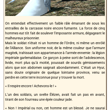
On entendait effectivement un faible râle émanant de sous les
entrailles de la carcasse noire encore fumante. La force de cinq
hommes eut tôt fait de soulever l’imposante armure, dégageant le
malheureux prisonnier.
Mais le soldat n’était ni un homme de l’Ordre, ni même un enrôlé
de l’Alliance. Son uniforme noir, de la même couleur que l’armure
magitek, trahissait son appartenance à l’armée ennemie : la légion
impériale garlemaldaise. Ce garçon à peine sorti de l’adolescence,
livide, mort plus qu’à moitié, poussait de sourds gémissements
alors que son abdomen saignait abondamment. C’était un Hyur,
sans doute originaire de quelque lointaine province, venu se
perdre en cette terre inconnue pour y trouver la mort.
« Il respire encore ! Achevons-le ! »
L’un des soldats, un svelte Élézen, avait fait un pas en avant,
tirant de son fourreau une épée couleur jade.
« Non ! Impérial ou non, cet homme est un blessé. Je ne saurai