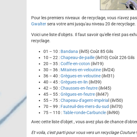
Pour les premiers niveaux de recyclage, vous n'avez pas
Gwalter
sera votre ami jusqu'au niveau 20 de recyclage.
Voici une liste d'objets. Il faut savoir qu'elle n'est pas e
recyclage.
01 – 10 :
Bandana
(ilvl5) Coût 85 Gils
10 – 22 :
Chapeau-de-paille
(ilvl10) Coût 226 Gils
20 – 35 :
Coiffe-en-coton
(ilvl19)
30 – 36 :
Mitaines-en-veloutine
(ilvl24)
36 – 40 :
Grègues-en-veloutine
(ilvl31)
40 – 45 :
Grègues-en-lin
(ilvl39)
42 – 50 :
Chausses-en-feutre
(ilvl45)
45 – 55 :
Grègues-en-feutre
(ilvl47)
55 – 75 :
Chapeau-d'agent-impéria
l (ilvl50)
70 – 99 :
Fauteuil-des-mers-du-sud
(ilvl70)
75 – 110 :
Table-ronde-Carbuncle
(ilvl90)
Avec cette liste d’objet , vous avez plus de chance d'obte
Et voila, c'est parti pour vous vers un recyclage Couture !