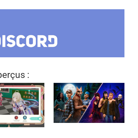
erçus :