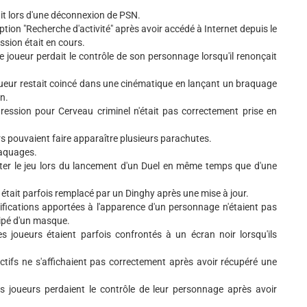
ait lors d'une déconnexion de PSN.
option "Recherche d'activité" après avoir accédé à Internet depuis le
ssion était en cours.
le joueur perdait le contrôle de son personnage lorsqu'il renonçait
joueur restait coincé dans une cinématique en lançant un braquage
n.
gression pour Cerveau criminel n'était pas correctement prise en
rs pouvaient faire apparaître plusieurs parachutes.
raquages.
anter le jeu lors du lancement d'un Duel en même temps que d'une
 était parfois remplacé par un Dinghy après une mise à jour.
ifications apportées à l'apparence d'un personnage n'étaient pas
uipé d'un masque.
es joueurs étaient parfois confrontés à un écran noir lorsqu'ils
ectifs ne s'affichaient pas correctement après avoir récupéré une
es joueurs perdaient le contrôle de leur personnage après avoir