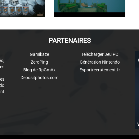
PARTENAIRES
Gamikaze
Télécharger Jeu PC
éo,
ZeroPing
Génération Nintendo
es
Blog de RpGmAx
Esportrecrutement.fr
Depositphotos.com
des
ndo
ent
aw