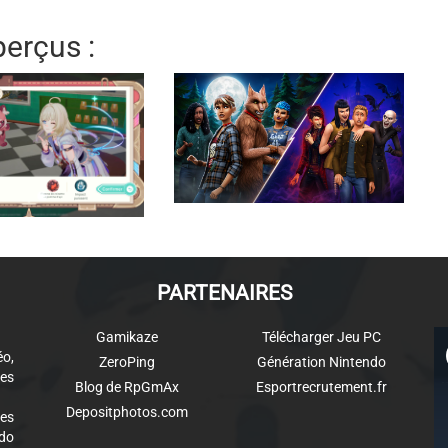
erçus :
PARTENAIRES
Gamikaze
Télécharger Jeu PC
éo,
ZeroPing
Génération Nintendo
es
Blog de RpGmAx
Esportrecrutement.fr
Depositphotos.com
des
ndo