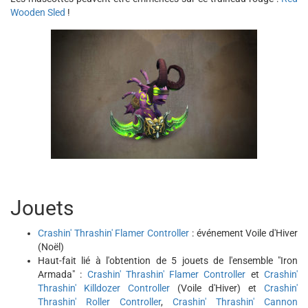
Wooden Sled
!
Jouets
Crashin' Thrashin' Flamer Controller
: événement Voile d'Hiver
(Noël)
Haut-fait lié à l'obtention de 5 jouets de l'ensemble "Iron
Armada" :
Crashin' Thrashin' Flamer Controller
et
Crashin'
Thrashin' Killdozer Controller
(Voile d'Hiver) et
Crashin'
Thrashin' Roller Controller
,
Crashin' Thrashin' Cannon