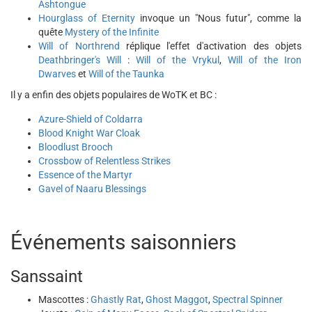
Ashtongue
Hourglass of Eternity
invoque un "Nous futur", comme la
quête
Mystery of the Infinite
Will of Northrend
réplique l'effet d'activation des objets
Deathbringer's Will
:
Will of the Vrykul
,
Will of the Iron
Dwarves
et
Will of the Taunka
Il y a enfin des objets populaires de WoTK et BC :
Azure-Shield of Coldarra
Blood Knight War Cloak
Bloodlust Brooch
Crossbow of Relentless Strikes
Essence of the Martyr
Gavel of Naaru Blessings
Événements saisonniers
Sanssaint
Mascottes :
Ghastly Rat
,
Ghost Maggot
,
Spectral Spinner