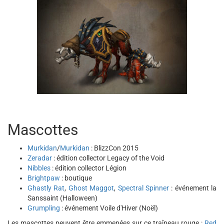
Mascottes
Murkidan
/
Murkidan
: BlizzCon 2015
Zeradar
: édition collector Legacy of the Void
Nibbles
: édition collector Légion
Brightpaw
: boutique
Ghastly Rat
,
Ghost Maggot
,
Spectral Spinner
: événement la
Sanssaint (Halloween)
Grumpling
: événement Voile d'Hiver (Noël)
Les mascottes peuvent être emmenées sur ce traîneau rouge :
Red