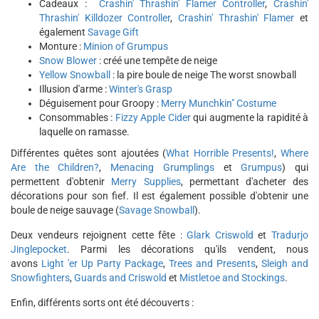
Cadeaux :
Crashin' Thrashin' Flamer Controller
,
Crashin'
Thrashin' Killdozer Controller
,
Crashin' Thrashin' Flamer
et
également
Savage Gift
Monture :
Minion of Grumpus
Snow Blower
: créé une tempête de neige
Yellow Snowball
: la pire boule de neige The worst snowball
Illusion d'arme :
Winter's Grasp
Déguisement pour Groopy :
Merry Munchkin" Costume
Consommables :
Fizzy Apple Cider
qui augmente la rapidité à
laquelle on ramasse.
Différentes quêtes sont ajoutées (
What Horrible Presents!
,
Where
Are the Children?
,
Menacing Grumplings
et
Grumpus
) qui
permettent d'obtenir
Merry Supplies
, permettant d'acheter des
décorations pour son fief. Il est également possible d'obtenir une
boule de neige sauvage (
Savage Snowball
).
Deux vendeurs rejoignent cette fête :
Glark Criswold
et
Tradurjo
Jinglepocket
. Parmi les décorations qu'ils vendent, nous
avons
Light 'er Up Party Package
,
Trees and Presents
,
Sleigh and
Snowfighters
,
Guards and Criswold
et
Mistletoe and Stockings
.
Enfin, différents sorts ont été découverts :