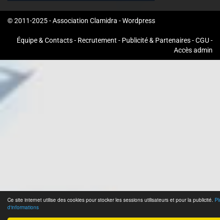
© 2011-2025 - Association Clamidra -
Wordpress
Équipe & Contacts
-
Recrutement
-
Publicité & Partenaires
-
CGU
-
Accès admin
Ce site internet utilise des cookies pour stocker les sessions utilisateurs et pour la publicité.
Pl
d'informations