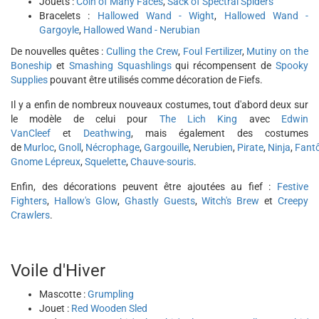
Jouets :
Coin of Many Faces
,
Sack of Spectral Spiders
Bracelets :
Hallowed Wand - Wight
,
Hallowed Wand -
Gargoyle
,
Hallowed Wand - Nerubian
De nouvelles quêtes :
Culling the Crew
,
Foul Fertilizer
,
Mutiny on the
Boneship
et
Smashing Squashlings
qui récompensent de
Spooky
Supplies
pouvant être utilisés comme décoration de Fiefs.
Il y a enfin de nombreux nouveaux costumes, tout d'abord deux sur
le modèle de celui pour
The Lich King
avec
Edwin
VanCleef
et
Deathwing
, mais également des costumes
de
Murloc
,
Gnoll
,
Nécrophage
,
Gargouille
,
Nerubien
,
Pirate
,
Ninja
,
Fant
Gnome Lépreux
,
Squelette
,
Chauve-souris
.
Enfin, des décorations peuvent être ajoutées au fief :
Festive
Fighters
,
Hallow's Glow
,
Ghastly Guests
,
Witch's Brew
et
Creepy
Crawlers
.
Voile d'Hiver
Mascotte :
Grumpling
Jouet :
Red Wooden Sled