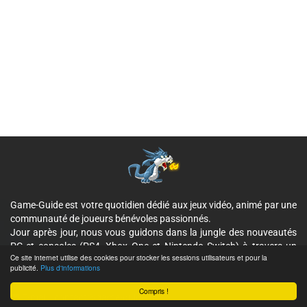
Game-Guide est votre quotidien dédié aux jeux vidéo, animé par une
communauté de joueurs bénévoles passionnés.
Jour après jour, nous vous guidons dans la jungle des nouveautés
PC et consoles (PS4, Xbox One et Nintendo Switch) à travers un
Ce site internet utilise des cookies pour stocker les sessions utilisateurs et pour la
aperçu. Mais aussi ponctuellement des guides de jeu, des
publicité.
Plus d'informations
concours...
Compris !
E-mail :
contact@game-guide.fr