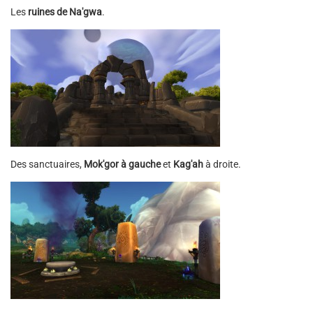
Les
ruines de Na'gwa
.
Des sanctuaires,
Mok'gor à gauche
et
Kag'ah
à droite.