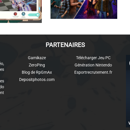
PARTENAIRES
Gamikaze
Télécharger Jeu PC
éo,
ZeroPing
Génération Nintendo
es
Blog de RpGmAx
Esportrecrutement.fr
Depositphotos.com
des
ndo
ent