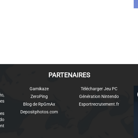
PARTENAIRES
Gamikaze
Télécharger Jeu PC
éo,
ZeroPing
Génération Nintendo
es
Blog de RpGmAx
Esportrecrutement.fr
Depositphotos.com
des
ndo
ent