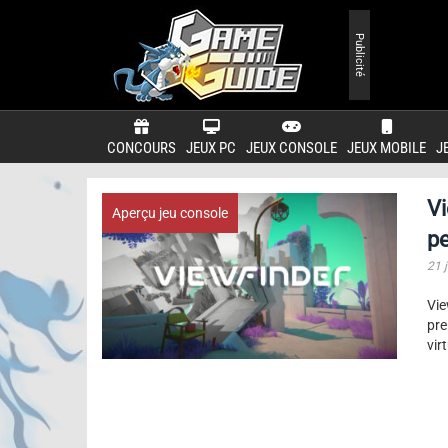
Publicité
CONCOURS
JEUX PC
JEUX CONSOLE
JEUX MOBILE
J
Vi
Aperçu jeu console
pe
21 j
Vie
pre
vir