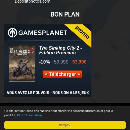
Depositphotos.com
BON PLAN
© 2011-2025 - Association Clamidra -
Wordpress
Ce site internet utilise des cookies pour stocker les sessions utilisateurs et pour la
publicité.
Plus d'informations
Équipe & Contacts
-
Recrutement
-
Publicité & Partenaires
-
CGU
-
Compris !
Accès admin