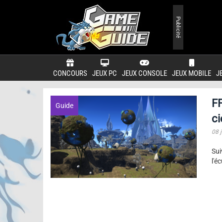
Publicité
CONCOURS
JEUX PC
JEUX CONSOLE
JEUX MOBILE
J
FF
Guide
ci
08 j
Sui
l'é