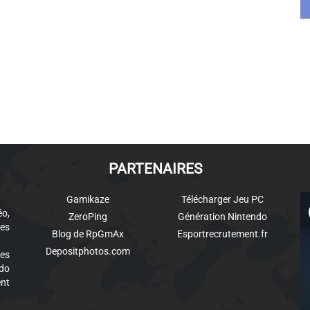
PARTENAIRES
Gamikaze
Télécharger Jeu PC
éo,
ZeroPing
Génération Nintendo
es
Blog de RpGmAx
Esportrecrutement.fr
Depositphotos.com
des
ndo
ent