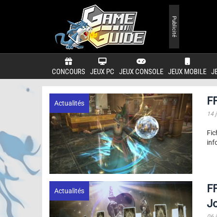
Publicité
CONCOURS
JEUX PC
JEUX CONSOLE
JEUX MOBILE
J
F
Actualités
14 j
Fic
inf
F
Actualités
J
06 