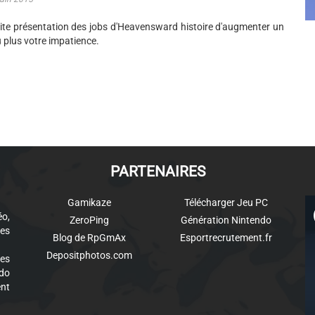
ite présentation des jobs d'Heavensward histoire d'augmenter un
 plus votre impatience.
PARTENAIRES
Gamikaze
Télécharger Jeu PC
éo,
ZeroPing
Génération Nintendo
es
Blog de RpGmAx
Esportrecrutement.fr
Depositphotos.com
des
ndo
ent