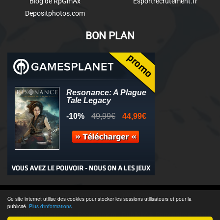
Blog de RpGmAx
Esportrecrutement.fr
Depositphotos.com
BON PLAN
© 2011-2025 - Association Clamidra -
Wordpress
Ce site internet utilise des cookies pour stocker les sessions utilisateurs et pour la
publicité.
Plus d'informations
Équipe & Contacts
-
Recrutement
-
Publicité & Partenaires
-
CGU
-