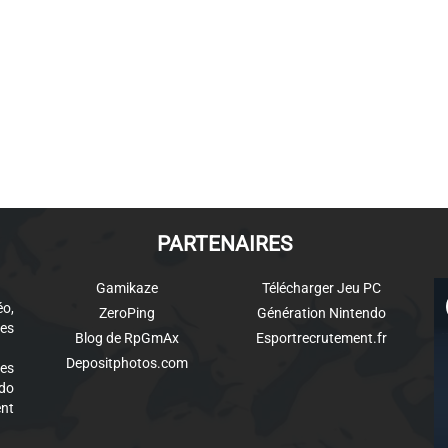
PARTENAIRES
Gamikaze
Télécharger Jeu PC
éo,
ZeroPing
Génération Nintendo
es
Blog de RpGmAx
Esportrecrutement.fr
Depositphotos.com
des
ndo
ent