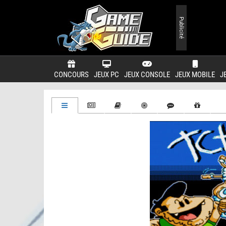
Publicité
CONCOURS
JEUX PC
JEUX CONSOLE
JEUX MOBILE
J