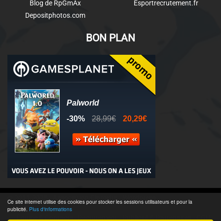
Blog de RpGmAx
Esportrecrutement.fr
Depositphotos.com
BON PLAN
© 2011-2025 - Association Clamidra -
Wordpress
Ce site internet utilise des cookies pour stocker les sessions utilisateurs et pour la
publicité.
Plus d'informations
Équipe & Contacts
-
Recrutement
-
Publicité & Partenaires
-
CGU
-