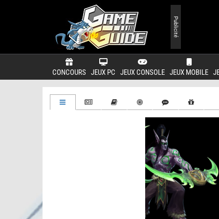
Publicité
CONCOURS
JEUX PC
JEUX CONSOLE
JEUX MOBILE
J