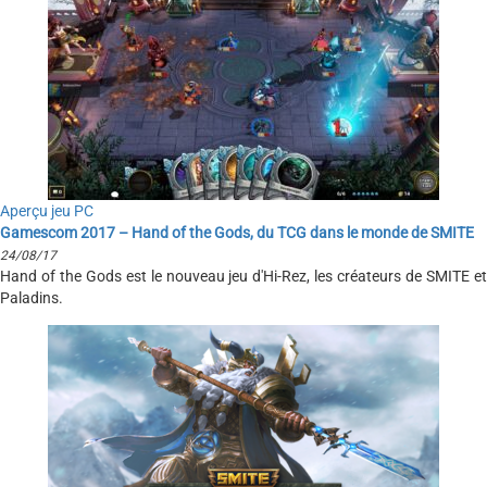
Aperçu jeu PC
Gamescom 2017 – Hand of the Gods, du TCG dans le monde de SMITE
24/08/17
Hand of the Gods est le nouveau jeu d'Hi-Rez, les créateurs de SMITE et
Paladins.