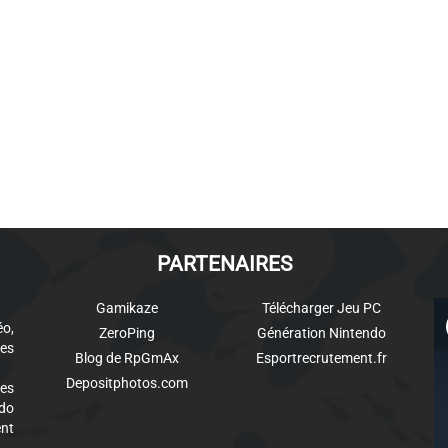
PARTENAIRES
Gamikaze
Télécharger Jeu PC
éo,
ZeroPing
Génération Nintendo
es
Blog de RpGmAx
Esportrecrutement.fr
Depositphotos.com
des
ndo
ent