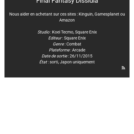
Final Fantasy Dissidia
Nous aider en achetant sur ces sites :
Kinguin
,
Gamesplanet
ou
Amazon
Studio
:
Koei Tecmo
,
Square Enix
Editeur
:
Square Enix
Genre
:
Combat
Plateforme
:
Arcade
Date de sortie
: 26/11/2015
État
: sorti, Japon uniquement