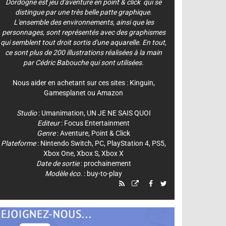
Dordogne est jeu d'aventure en point & click qui se
distingue par une très belle patte graphique.
L'ensemble des environnements, ainsi que les
personnages, sont représentés avec des graphismes
qui semblent tout droit sortis d'une aquarelle. En tout,
ce sont plus de 200 illustrations réalisées à la main
par Cédric Babouche qui sont utilisées.
Nous aider en achetant sur ces sites :
Kinguin
,
Gamesplanet
ou
Amazon
Studio
:
Umanimation
,
UN JE NE SAIS QUOI
Editeur
:
Focus Entertainment
Genre
:
Aventure
,
Point & Click
Plateforme
:
Nintendo Switch
,
PC
,
PlayStation 4
,
PS5
,
Xbox One
,
Xbox S
,
Xbox X
Date de sortie
: prochainement
Modèle éco.
: buy-to-play