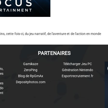
, cette fois-ci, du jeu narratif, de l'aventure et de l'action en monde
PARTENAIRES
Gamikaze
Télécharger Jeu PC
éo,
ZeroPing
Génération Nintendo
es
Blog de RpGmAx
Esportrecrutement.fr
Depositphotos.com
des
ndo
ent