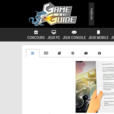
Publicité
CONCOURS
JEUX PC
JEUX CONSOLE
JEUX MOBILE
J