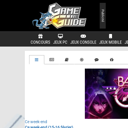
Publicité
CONCOURS
JEUX PC
JEUX CONSOLE
JEUX MOBILE
J
Ce week-end
Ce week-end (15-16 février)