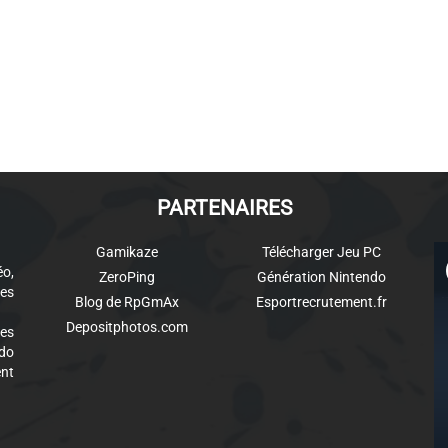
PARTENAIRES
Gamikaze
Télécharger Jeu PC
éo,
ZeroPing
Génération Nintendo
es
Blog de RpGmAx
Esportrecrutement.fr
Depositphotos.com
des
ndo
ent