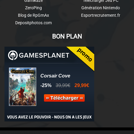
Gamikaze
Télécharger Jeu PC
ZeroPing
Génération Nintendo
Blog de RpGmAx
Esportrecrutement.fr
Depositphotos.com
BON PLAN
© 2011-2025 - Association Clamidra -
Wordpress