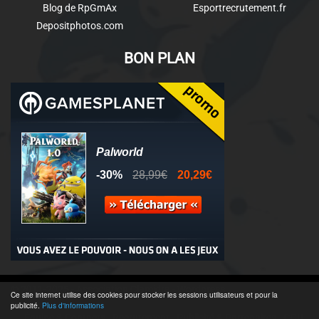
Blog de RpGmAx
Esportrecrutement.fr
Depositphotos.com
BON PLAN
© 2011-2025 - Association Clamidra -
Wordpress
Ce site internet utilise des cookies pour stocker les sessions utilisateurs et pour la
publicité.
Plus d'informations
Équipe & Contacts
-
Recrutement
-
Publicité & Partenaires
-
CGU
-