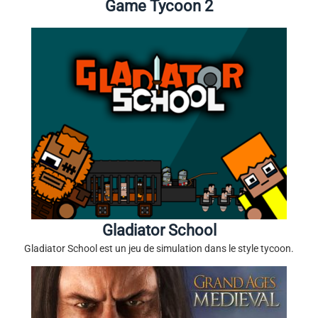
Game Tycoon 2
Gladiator School
Gladiator School est un jeu de simulation dans le style tycoon.