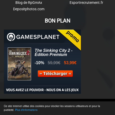
Blog de RpGmAx
Esportrecrutement.fr
Depositphotos.com
BON PLAN
© 2011-2025 - Association Clamidra -
Wordpress
Ce site internet utilise des cookies pour stocker les sessions utilisateurs et pour la
publicité.
Plus d'informations
Équipe & Contacts
-
Recrutement
-
Publicité & Partenaires
-
CGU
-