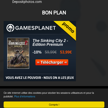
Depositphotos.com
BON PLAN
© 2011-2025 - Association Clamidra -
Wordpress
Ce site internet utilise des cookies pour stocker les sessions utilisateurs et pour la
publicité.
Plus d'informations
Équipe & Contacts
-
Recrutement
-
Publicité & Partenaires
-
CGU
-
Compris !
Accès admin