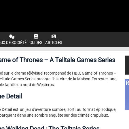
EUX DE SOCIÉTÉ
GUIDES
ARTICLES
me of Thrones – A Telltale Games Series
é sur le drame télévisuel récompensé de HBO, Game of Thrones –
elltale Games Series raconte l’histoire de la Maison Forrester, une
le famille du nord de Westeros.
e Detail
 Detail est un jeu d'aventure sombre, sorti au format épisodique,
arquant dans une sombre enquête sur des crimes crapuleux.
e Walking Dead : The Telltale Series