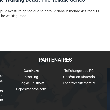
jeu d'aventure épisodique se déroule dans le monde des rôdeurs
The Walking Dead.
PARTENAIRES
Gamikaze
Télécharger Jeu PC
éo,
ZeroPing
Génération Nintendo
es
Blog de RpGmAx
Esportrecrutement.fr
Depositphotos.com
des
ndo
ent