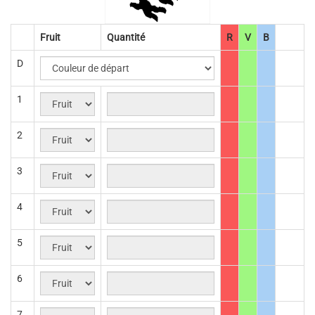
Fruit
Quantité
R
V
B
D
1
2
3
4
5
6
7