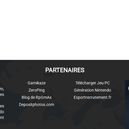
PARTENAIRES
Gamikaze
Télécharger Jeu PC
éo,
ZeroPing
Génération Nintendo
es
Blog de RpGmAx
Esportrecrutement.fr
Depositphotos.com
des
ndo
ent