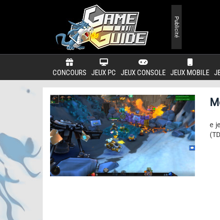
Publicité
CONCOURS
JEUX PC
JEUX CONSOLE
JEUX MOBILE
J
M
e j
(TD